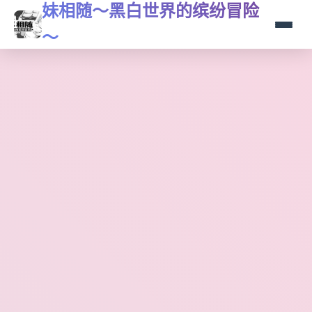
妹相随～黑白世界的缤纷冒险
～