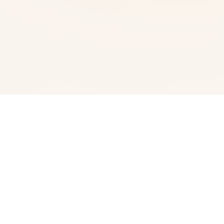
☎️ galGame介绍
水电工幻想角色扩展 DLC 第二弹！免费畅享全新内容！终
于——它来啦！ 感谢大家如此耐心的等待。今天，我们终
于要发布《水电工幻想》的第二款 DLC 啦 相信不少朋友早
就猜出剪影中的角色是谁了吧？ 答案就是……公会接待员与
商店老板娘 两位新角色的解锁条件： 腐化所有女性角色。