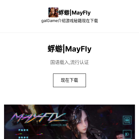
蜉蝣|MayFly
galGame介绍
游戏秘籍
现在下载
蜉蝣|MayFly
国语载入,流行认证
现在下载