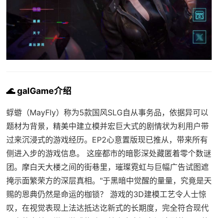
🌊 galGame介绍
蜉蝣（MayFly）称为5款国风SLG自从事务品，依据异可以
题材为背景，精美中建立模并宏巨大式的剧情状为利用户带
过来沉浸式的游戏经历。EP2心意置版现已推从，带来所有
侧进入步的游戏信息。 这座都市的暗影深处藏匿着零个数谜
团。摩白天大楼之间的街巷里，璀璨霓虹与巨幅广告试图遮
掩示面繁荣方的深层真相。"于黑暗中觉醒的量量，究竟是天
赐的恩典仍然是命运的枷锁？ 游戏的3D建模工艺令人士惊
叹，在视觉表现上法达抵达讫新式的长期度，完全符合现代