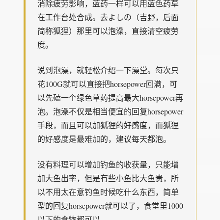
消除疲劳影响，蓝药一样可以用蓝色药草
在工作台处合成。去よしの（吉野，后面
简称狐狸）那里可以泡澡，直接清空疲劳
度。
说到泡澡，就轻松介绍一下澡堂。每次只
花100G就可以直接把horsepower回满，可
以先磕一个绿色草药提高最大horsepower再
泡。泡澡不仅是相当便宜的回复horsepower
手段，而且可以加狐狸的好感度，而狐狸
的好感度是最难加的，建议每天都泡。
没有料理可以增加钓鱼的收获量，只能增
加大鱼出率，但是有些小鱼比大鱼贵，所
以不用太在意钓鱼时候吃什么东西，简单
型的回复horsepower就可以了，食堂里1000
以下的食物都可以。