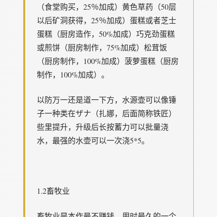
（食堂购买，25％加成）黄色草药（50层
以后矿洞获得，25％加成）蛋糕或者芝士
蛋糕（厨房造作，50%加成）巧克劲蛋糕
或煎饼（厨房制作，75%加成）松茸饭
（厨房制作，100%加成）菠萝蛋糕（厨房
制作，100%加成）。
以防万一还是道一下方，水源壶可以像锤
子一种类在ザナ（扎娜，后面简称铁匠）
些里提升，升级后长按蓄力可以批量浇
水，最强的水壶可以一次浇5*5。
1.2畜牧业
畜牧业是本作最不赚钱，用时最久的一个