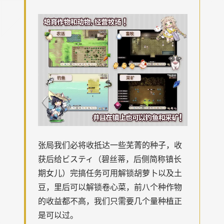
张局我们必将收抵达一些芜菁的种子，收
获后给ビスティ（碧丝蒂，后侧简称镇长
期女儿）完搞任务可用解锁胡萝卜以及土
豆，里后可以解锁卷心菜，前八个种作物
的收益都不高，我们只需要几个量种植正
是可以过。