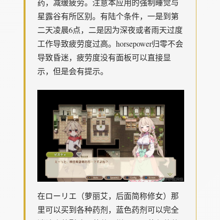
药，减缓疲劳。注意本应用的强制睡觉与
星露谷有所区别。有陆个条件，一是到第
二天凌晨6点，二是因为深夜或者雨天过度
工作导致疲劳度过高。horsepower归零不会
导致昏迷，疲劳度没有面板可以直接显
示，但是会有提示。
在ローリエ（萝丽艾，后面简称修女）那
里可以买到各种药剂，蓝色药剂可以完全