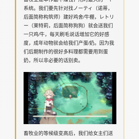
系统。我们要先针对找ノーティ（诺蒂，
后面简称构筑师）建好鸡舍/牛棚，レトリ
ー（莱特莉，后面简称狗狗）就会送我们
一只鸡/牛，每天刷毛说话增加它的好感
度，成年动物就会给我们产蛋/奶。因为我
们后期制作的很好多料理都需要用到蛋
奶，所以非必要的话别卖。
畜牧业的等候级变高后，我们给女主们送