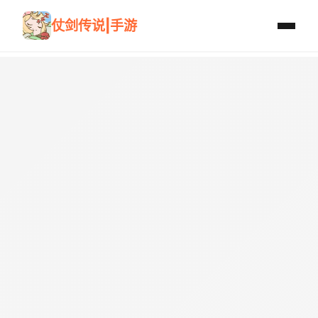
仗剑传说|手游