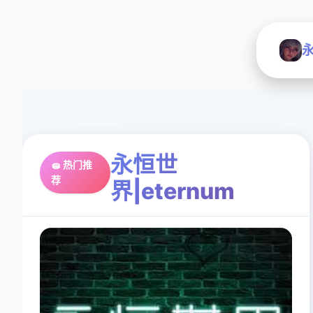
永
永恒世
🧽 热门推
荐
界|eternum