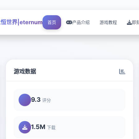
恒世界|eternum
首页
产品介绍
游戏教程
即
游戏数据
9.3
评分
1.5M
下载