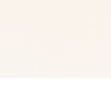
🗃️ 产品详情
水分组电工幻思人物员扩展 DLC 第二弹！免费方载畅享统